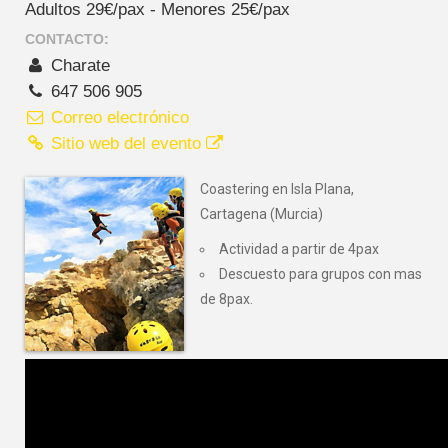
Adultos 29€/pax - Menores 25€/pax
CONTACTO:
Charate
647 506 905
Correo electrónico
Sitio web del evento
Coastering en Isla Plana,
Cartagena (Murcia)
Actividad a partir de 4pax
Descuesto para grupos con mas
de 8pax.