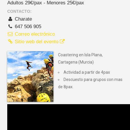
Adultos 29€/pax - Menores 25€/pax
CONTACTO:
Charate
647 506 905
Correo electrónico
Sitio web del evento
Coastering en Isla Plana,
Cartagena (Murcia)
Actividad a partir de 4pax
Descuesto para grupos con mas
de 8pax.