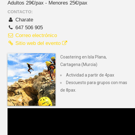
Adultos 29€/pax - Menores 25€/pax
CONTACTO:
Charate
647 506 905
Correo electrónico
Sitio web del evento
Coastering en Isla Plana,
Cartagena (Murcia)
Actividad a partir de 4pax
Descuesto para grupos con mas
de 8pax.