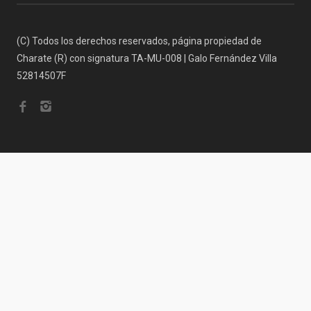
(C) Todos los derechos reservados, página propiedad de
Charate (R) con signatura TA-MU-008 | Galo Fernández Villa
52814507F