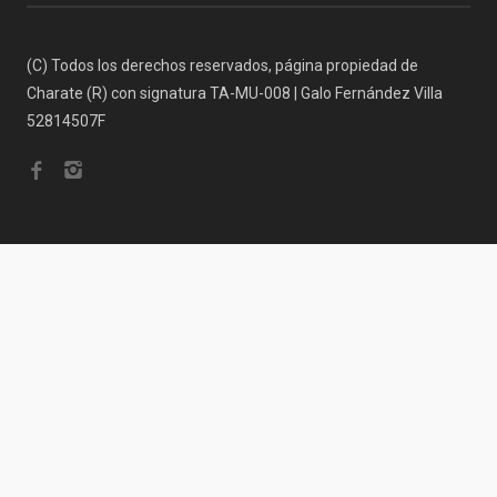
(C) Todos los derechos reservados, página propiedad de
Charate (R) con signatura TA-MU-008 | Galo Fernández Villa
52814507F