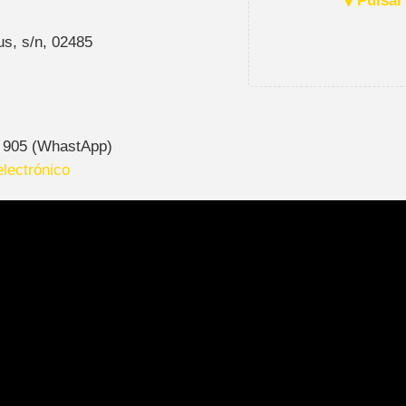
Pulsar 
s, s/n, 02485
 905 (WhastApp)
lectrónico