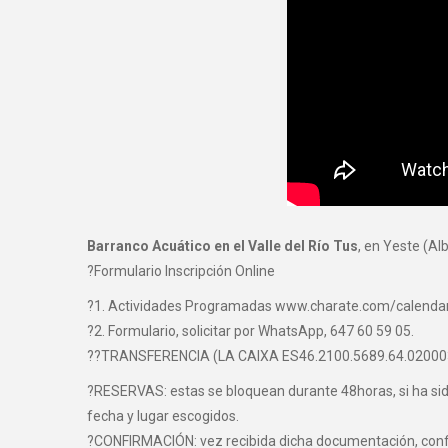
Barranco Acuático en el Valle del Río Tus
, en Yeste (Al
?Formulario Inscripción Online
?1. Actividades Programadas www.charate.com/calenda
?2. Formulario, solicitar por WhatsApp, 647 60 59 05.
??TRANSFERENCIA (LA CAIXA ES46.2100.5689.64.0200
?RESERVAS: estas se bloquean durante 48horas, si ha sido 
fecha y lugar escogidos.
?CONFIRMACIÓN: vez recibida dicha documentación, confir