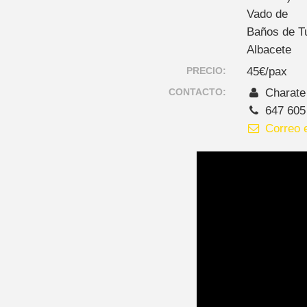
Vado de
Baños de Tu
Albacete
PRECIO:
45€/pax
CONTACTO:
Charate
647 605
Correo e