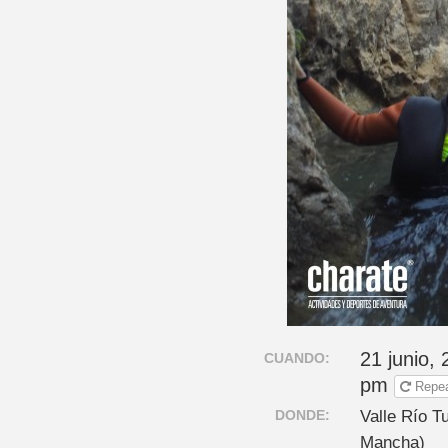
21 junio,
CUANDO:
pm
Repe
DONDE:
Valle Río T
Mancha)