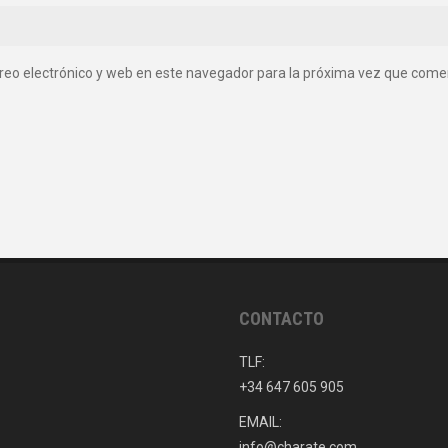
reo electrónico y web en este navegador para la próxima vez que come
CONTACTO
TLF:
+34 647 605 905
EMAIL:
info@charate.com