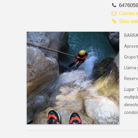
647605
Correo e
Sitio we
BARRAN
Aprovec
Grupo 
Llama 
Reserv
Lugar: 
multipl
derecho
condici