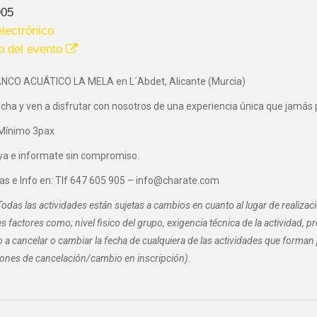
905
lectrónico
b del evento
CO ACUÁTICO LA MELA en L´Abdet, Alicante (Murcia)
ha y ven a disfrutar con nosotros de una experiencia única que jamás p
Mínimo 3pax
ya e informate sin compromiso.
as e Info en: Tlf 647 605 905 – info@charate.com
Todas las actividades están sujetas a cambios en cuanto al lugar de realizac
es factores como; nivel fisico del grupo, exigencia técnica de la actividad, 
 a cancelar o cambiar la fecha de cualquiera de las actividades que form
ones de cancelación/cambio en inscripción).