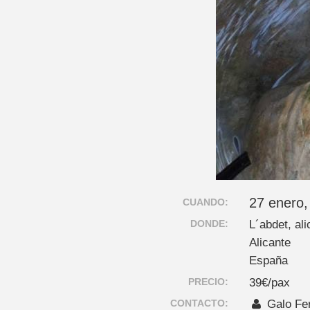
27 enero,
CUANDO:
DONDE:
L´abdet, ali
Alicante
España
PRECIO:
39€/pax
CONTACTO:
Galo Fer