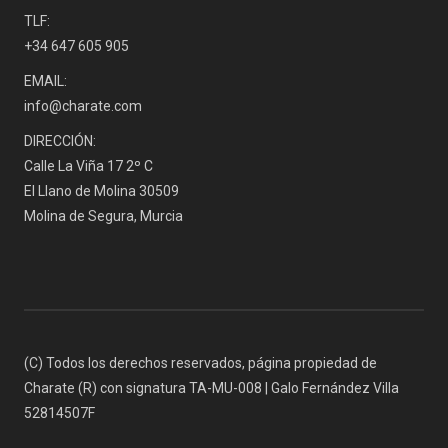
TLF:
+34 647 605 905
EMAIL:
info@charate.com
DIRECCIÓN:
Calle La Viña 17 2º C
El Llano de Molina 30509
Molina de Segura, Murcia
(C) Todos los derechos reservados, página propiedad de
Charate (R) con signatura TA-MU-008 | Galo Fernández Villa
52814507F