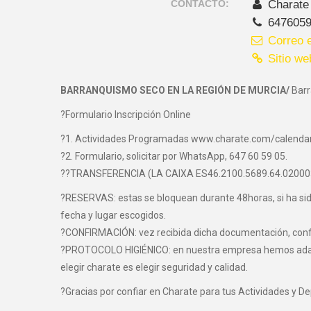
CONTACTO:
Charate
647605
Correo e
Sitio we
BARRANQUISMO SECO EN LA REGIÓN DE MURCIA/
Barr
?Formulario Inscripción Online
?1. Actividades Programadas www.charate.com/calenda
?2. Formulario, solicitar por WhatsApp, 647 60 59 05.
??TRANSFERENCIA (LA CAIXA ES46.2100.5689.64.0200
?RESERVAS: estas se bloquean durante 48horas, si ha sido 
fecha y lugar escogidos.
?CONFIRMACIÓN: vez recibida dicha documentación, confir
?PROTOCOLO HIGIÉNICO: en nuestra empresa hemos adaptad
elegir charate es elegir seguridad y calidad.
?Gracias por confiar en Charate para tus Actividades y D