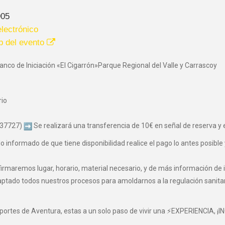
905
lectrónico
b del evento
anco de Iniciación «El Cigarrón»Parque Regional del Valle y Carrascoy
rio
037727)
Se realizará una transferencia de 10€ en señal de reserva y el
informado de que tiene disponibilidad realice el pago lo antes posible 
maremos lugar, horario, material necesario, y de más información de i
o todos nuestros procesos para amoldarnos a la regulación sanitaria 
eportes de Aventura, estas a un solo paso de vivir una ⚡EXPERIENCIA, ¡I