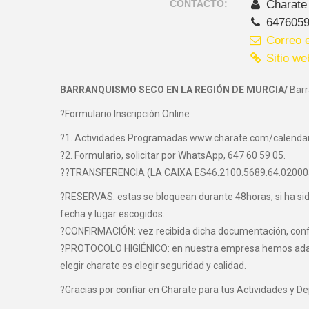
CONTACTO:
Charate
647605
Correo e
Sitio we
BARRANQUISMO SECO EN LA REGIÓN DE MURCIA/
Barr
?Formulario Inscripción Online
?1. Actividades Programadas www.charate.com/calenda
?2. Formulario, solicitar por WhatsApp, 647 60 59 05.
??TRANSFERENCIA (LA CAIXA ES46.2100.5689.64.0200
?RESERVAS: estas se bloquean durante 48horas, si ha sido 
fecha y lugar escogidos.
?CONFIRMACIÓN: vez recibida dicha documentación, confir
?PROTOCOLO HIGIÉNICO: en nuestra empresa hemos adaptad
elegir charate es elegir seguridad y calidad.
?Gracias por confiar en Charate para tus Actividades y D