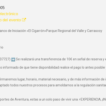
905
lectrónico
b del evento
anco de Iniciación «El Cigarrón»Parque Regional del Valle y Carrascoy
rio
037727)
Se realizará una transferencia de 10€ en señal de reserva y el
informado de que tiene disponibilidad realice el pago lo antes posible 
maremos lugar, horario, material necesario, y de más información de i
o todos nuestros procesos para amoldarnos a la regulación sanitaria 
eportes de Aventura, estas a un solo paso de vivir una ⚡EXPERIENCIA, ¡I