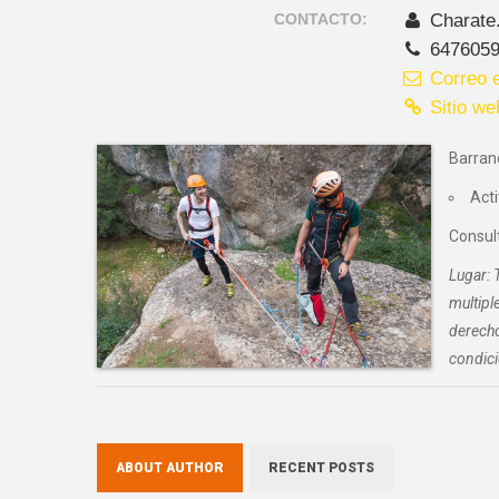
CONTACTO:
Charate
647605
Correo e
Sitio we
Barranc
Acti
Consul
Lugar: 
multipl
derecho
condici
ABOUT AUTHOR
RECENT POSTS