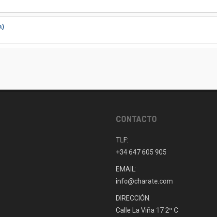
a)
CONTACTO
TLF:
+34 647 605 905
EMAIL:
info@charate.com
DIRECCIÓN:
Calle La Viña 17 2º C