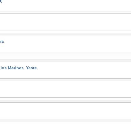
a)
na
s Marines. Yeste.