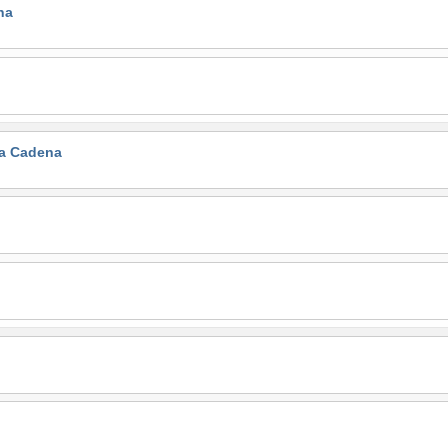
na
la Cadena