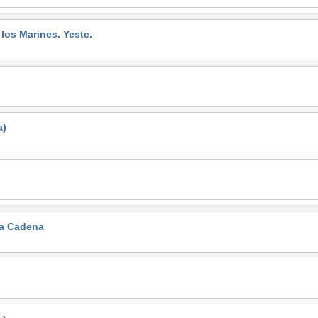
s Marines. Yeste.
a)
la Cadena