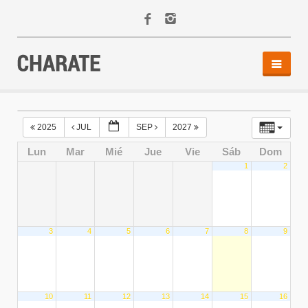
INICIO
AGENDA
2025
JUL
SEP
2027
ACTIVIDADES
Lun
Mar
Mié
Jue
Vie
Sáb
Dom
ALQUILER
1
2
EQUIPO
CONTACTO
3
4
5
6
7
8
9
10
11
12
13
14
15
16