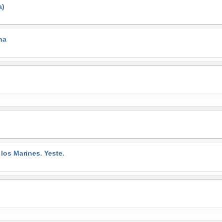
a)
na
s Marines. Yeste.