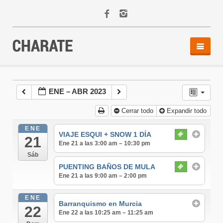
INICIO
AGENDA
ENE – ABR 2023
ACTIVIDADES
Cerrar todo
Expandir todo
ALQUILER
EQUIPO
ENE
VIAJE ESQUI + SNOW 1 DÍA
21
CONTACTO
Ene 21 a las 3:00 am – 10:30 pm
Sáb
PUENTING BAÑOS DE MULA
Ene 21 a las 9:00 am – 2:00 pm
ENE
Barranquismo en Murcia
22
Ene 22 a las 10:25 am – 11:25 am