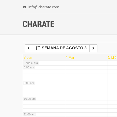
4:00 am
info@charate.com
5:00 am
6:00 am
SEMANA DE AGOSTO 3
7:00 am
3
4
5
Lun
Mar
Mié
Todo el día
8:00 am
9:00 am
10:00 am
11:00 am