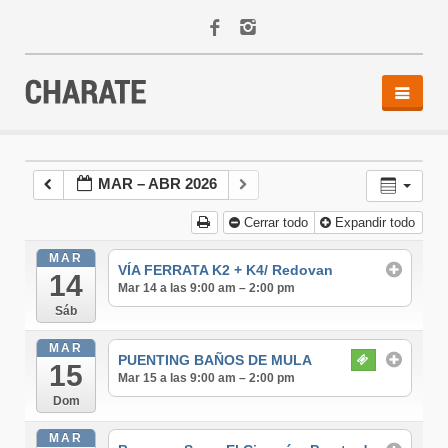
INICIO
AGENDA
MAR – ABR 2026
ACTIVIDADES
Cerrar todo
Expandir todo
ALQUILER
EQUIPO
MAR
VÍA FERRATA K2 + K4/ Redovan
14
CONTACTO
Mar 14 a las 9:00 am – 2:00 pm
Sáb
MAR
PUENTING BAÑOS DE MULA
15
Mar 15 a las 9:00 am – 2:00 pm
Dom
MAR