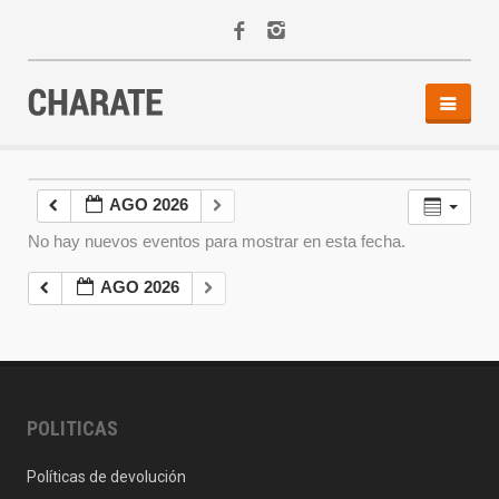
INICIO
AGENDA
AGO 2026
ACTIVIDADES
No hay nuevos eventos para mostrar en esta fecha.
ALQUILER
EQUIPO
AGO 2026
CONTACTO
POLITICAS
Políticas de devolución