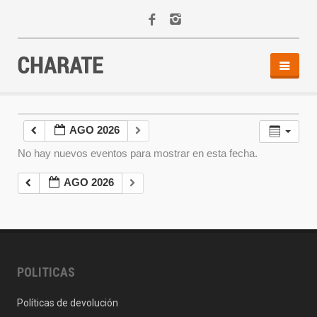
INICIO
AGENDA
AGO 2026
ACTIVIDADES
No hay nuevos eventos para mostrar en esta fecha.
ALQUILER
EQUIPO
AGO 2026
CONTACTO
POLITICAS
Políticas de devolución