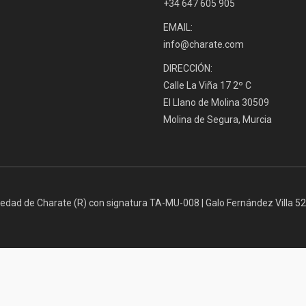
+34 647 605 905
EMAIL:
info@charate.com
DIRECCIÓN:
Calle La Viña 17 2º C
El Llano de Molina 30509
Molina de Segura, Murcia
iedad de Charate (R) con signatura TA-MU-008 | Galo Fernández Villa 