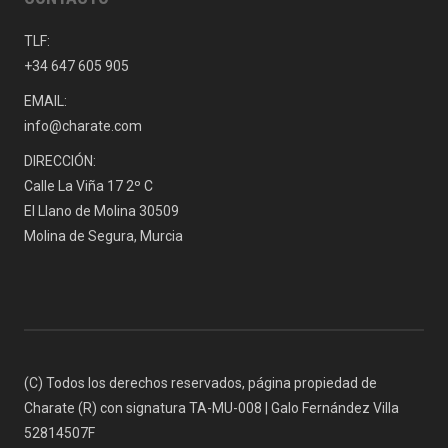
TLF:
+34 647 605 905
EMAIL:
info@charate.com
DIRECCIÓN:
Calle La Viña 17 2º C
El Llano de Molina 30509
Molina de Segura, Murcia
(C) Todos los derechos reservados, página propiedad de
Charate (R) con signatura TA-MU-008 | Galo Fernández Villa
52814507F