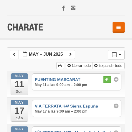
INICIO
AGENDA
MAY – JUN 2025
ACTIVIDADES
Cerrar todo
Expandir todo
ALQUILER
EQUIPO
MAY
PUENTING MASCARAT
11
CONTACTO
May 11 a las 9:00 am – 2:00 pm
Dom
MAY
VÍA FERRATA K4/ Sierra Espuña
17
May 17 a las 9:00 am – 2:00 pm
Sáb
MAY