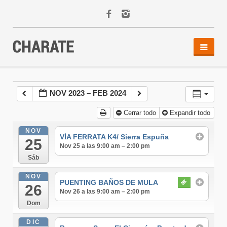
INICIO
AGENDA
NOV 2023 – FEB 2024
ACTIVIDADES
Cerrar todo
Expandir todo
ALQUILER
EQUIPO
NOV
VÍA FERRATA K4/ Sierra Espuña
25
CONTACTO
Nov 25 a las 9:00 am – 2:00 pm
Sáb
NOV
PUENTING BAÑOS DE MULA
26
Nov 26 a las 9:00 am – 2:00 pm
Dom
DIC