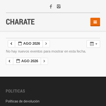
INICIO
AGENDA
AGO 2026
ACTIVIDADES
No hay nuevos eventos para mostrar en esta fecha.
ALQUILER
EQUIPO
AGO 2026
CONTACTO
POLITICAS
Políticas de devolución