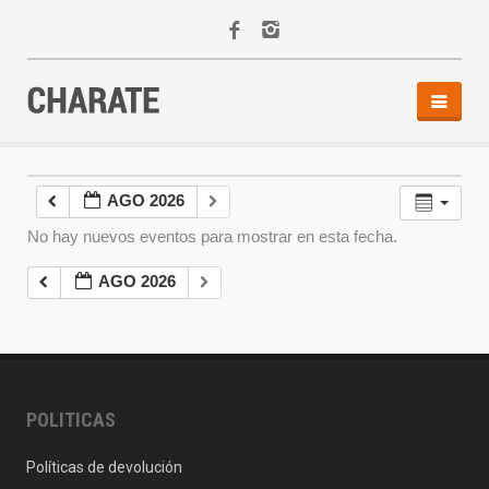
INICIO
AGENDA
AGO 2026
ACTIVIDADES
No hay nuevos eventos para mostrar en esta fecha.
ALQUILER
EQUIPO
AGO 2026
CONTACTO
POLITICAS
Políticas de devolución