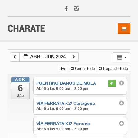
INICIO
AGENDA
ABR – JUN 2024
ACTIVIDADES
Cerrar todo
Expandir todo
ALQUILER
EQUIPO
ABR
PUENTING BAÑOS DE MULA
6
CONTACTO
Abr 6 a las 9:00 am – 2:00 pm
Sáb
VÍA FERRATA K2/ Cartagena
Abr 6 a las 9:00 am – 2:00 pm
VÍA FERRATA K3/ Fortuna
Abr 6 a las 9:00 am – 2:00 pm