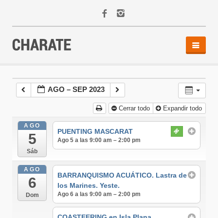
INICIO
AGENDA
AGO – SEP 2023
ACTIVIDADES
Cerrar todo
Expandir todo
ALQUILER
EQUIPO
AGO
PUENTING MASCARAT
5
CONTACTO
Ago 5 a las 9:00 am – 2:00 pm
Sáb
AGO
BARRANQUISMO ACUÁTICO. Lastra de
6
los Marines. Yeste.
Ago 6 a las 9:00 am – 2:00 pm
Dom
COASTEERING en Isla Plana