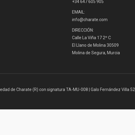
+34 647 605 905
EMAIL:
info@charate.com
DIRECCIÓN:
Calle La Viña 17 2º C
El Llano de Molina 30509
Molina de Segura, Murcia
iedad de Charate (R) con signatura TA-MU-008 | Galo Fernández Villa 