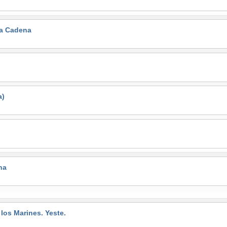
la Cadena
a)
na
s Marines. Yeste.