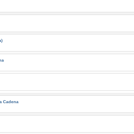
a)
na
la Cadena