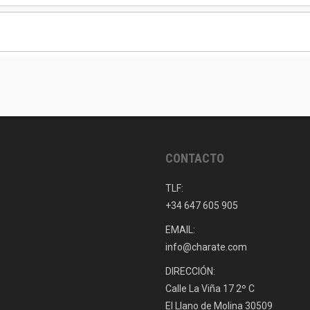
CONTACTO
TLF:
+34 647 605 905
EMAIL:
info@charate.com
DIRECCIÓN:
Calle La Viña 17 2º C
El Llano de Molina 30509