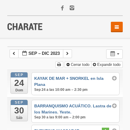
INICIO
AGENDA
SEP – DIC 2023
ACTIVIDADES
Cerrar todo
Expandir todo
ALQUILER
EQUIPO
SEP
KAYAK DE MAR + SNORKEL en Isla
24
CONTACTO
Plana
Sep 24 a las 10:00 am – 2:30 pm
Dom
SEP
BARRANQUISMO ACUÁTICO. Lastra de
30
los Marines. Yeste.
Sep 30 a las 9:00 am – 2:00 pm
Sáb