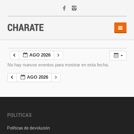
INICIO
AGENDA
AGO 2026
ACTIVIDADES
No hay nuevos eventos para mostrar en esta fecha.
ALQUILER
EQUIPO
AGO 2026
CONTACTO
POLITICAS
Políticas de devolución