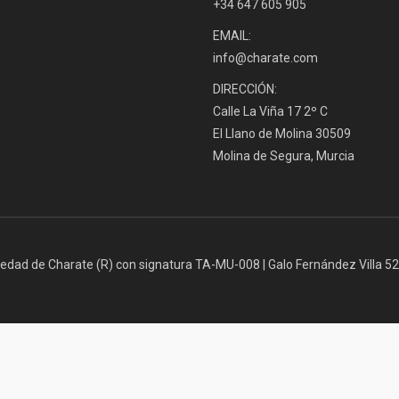
+34 647 605 905
EMAIL:
info@charate.com
DIRECCIÓN:
Calle La Viña 17 2º C
El Llano de Molina 30509
Molina de Segura, Murcia
iedad de Charate (R) con signatura TA-MU-008 | Galo Fernández Villa 