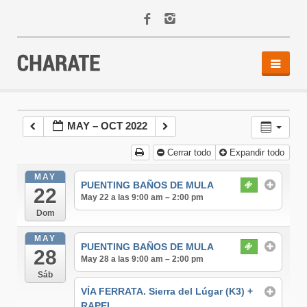
INICIO
AGENDA
MAY – OCT 2022
ACTIVIDADES
Cerrar todo
Expandir todo
ALQUILER
EQUIPO
MAY
PUENTING BAÑOS DE MULA
22
CONTACTO
May 22 a las 9:00 am – 2:00 pm
Dom
MAY
PUENTING BAÑOS DE MULA
28
May 28 a las 9:00 am – 2:00 pm
Sáb
VÍA FERRATA. Sierra del Lúgar (K3) +
RAPEL