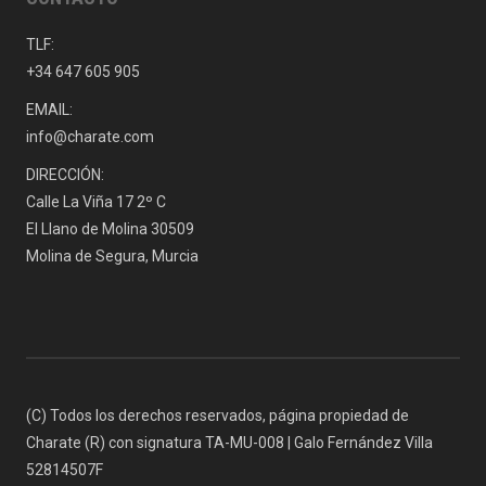
TLF:
+34 647 605 905
EMAIL:
info@charate.com
DIRECCIÓN:
Calle La Viña 17 2º C
El Llano de Molina 30509
Molina de Segura, Murcia
(C) Todos los derechos reservados, página propiedad de
Charate (R) con signatura TA-MU-008 | Galo Fernández Villa
52814507F