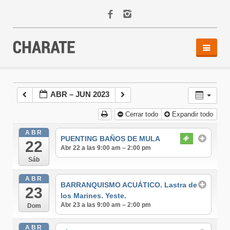
INICIO
AGENDA
ABR – JUN 2023
ACTIVIDADES
Cerrar todo
Expandir todo
ALQUILER
EQUIPO
ABR
PUENTING BAÑOS DE MULA
22
CONTACTO
Abr 22 a las 9:00 am – 2:00 pm
Sáb
ABR
BARRANQUISMO ACUÁTICO. Lastra de
23
los Marines. Yeste.
Abr 23 a las 9:00 am – 2:00 pm
Dom
ABR