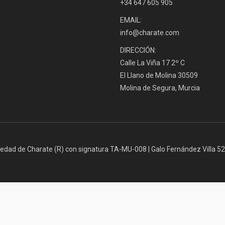
+34 647 605 905
EMAIL:
info@charate.com
DIRECCIÓN:
Calle La Viña 17 2º C
El Llano de Molina 30509
Molina de Segura, Murcia
iedad de Charate (R) con signatura TA-MU-008 | Galo Fernández Villa 