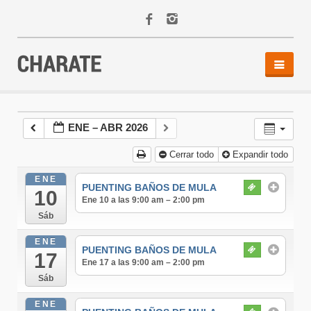
INICIO
AGENDA
ENE – ABR 2026
ACTIVIDADES
Cerrar todo
Expandir todo
ALQUILER
EQUIPO
ENE
PUENTING BAÑOS DE MULA
10
CONTACTO
Ene 10 a las 9:00 am – 2:00 pm
Sáb
ENE
PUENTING BAÑOS DE MULA
17
Ene 17 a las 9:00 am – 2:00 pm
Sáb
ENE