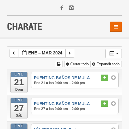
INICIO
AGENDA
ENE – MAR 2024
ACTIVIDADES
Cerrar todo
Expandir todo
ALQUILER
EQUIPO
ENE
PUENTING BAÑOS DE MULA
21
CONTACTO
Ene 21 a las 9:00 am – 2:00 pm
Dom
ENE
PUENTING BAÑOS DE MULA
27
Ene 27 a las 9:00 am – 2:00 pm
Sáb
ENE