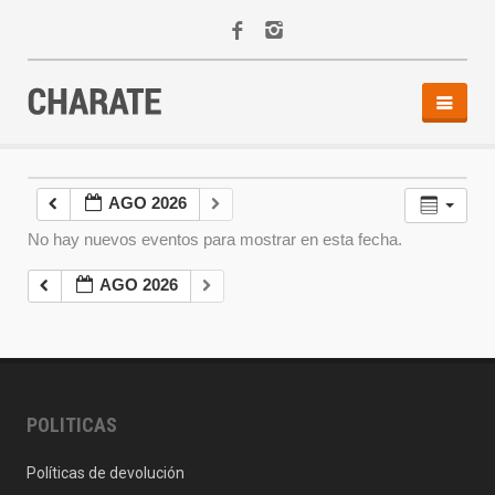
INICIO
AGENDA
AGO 2026
ACTIVIDADES
No hay nuevos eventos para mostrar en esta fecha.
ALQUILER
EQUIPO
AGO 2026
CONTACTO
POLITICAS
Políticas de devolución