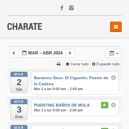
INICIO
AGENDA
MAR – ABR 2024
ACTIVIDADES
Cerrar todo
Expandir todo
ALQUILER
EQUIPO
MAR
Barranco Seco. El Cigarrón. Puerto de
2
CONTACTO
la Cadena
Mar 2 a las 9:00 am – 2:00 pm
Sáb
MAR
PUENTING BAÑOS DE MULA
3
Mar 3 a las 9:00 am – 2:00 pm
Dom
MAR