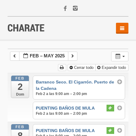
INICIO
AGENDA
FEB – MAY 2025
ACTIVIDADES
Cerrar todo
Expandir todo
ALQUILER
EQUIPO
FEB
Barranco Seco. El Cigarrón. Puerto de
2
CONTACTO
la Cadena
Feb 2 a las 9:00 am – 2:00 pm
Dom
PUENTING BAÑOS DE MULA
Feb 2 a las 9:00 am – 2:00 pm
FEB
PUENTING BAÑOS DE MULA
8