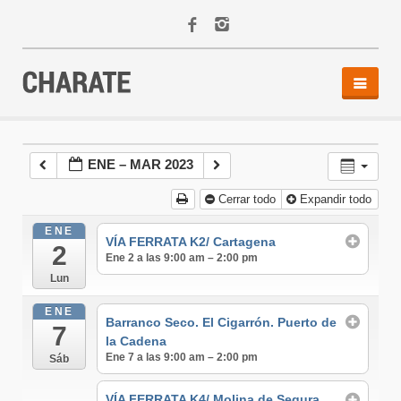
INICIO
AGENDA
ENE – MAR 2023
ACTIVIDADES
Cerrar todo
Expandir todo
ALQUILER
EQUIPO
ENE
VÍA FERRATA K2/ Cartagena
2
CONTACTO
Ene 2 a las 9:00 am – 2:00 pm
Lun
ENE
Barranco Seco. El Cigarrón. Puerto de
7
la Cadena
Ene 7 a las 9:00 am – 2:00 pm
Sáb
VÍA FERRATA K4/ Molina de Segura