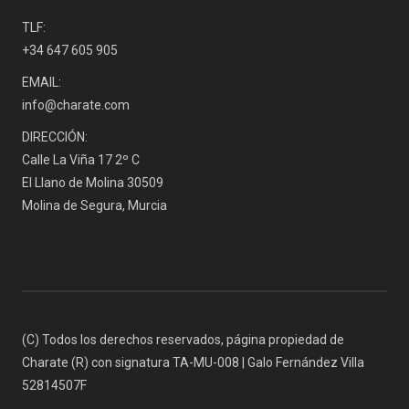
TLF:
+34 647 605 905
EMAIL:
info@charate.com
DIRECCIÓN:
Calle La Viña 17 2º C
El Llano de Molina 30509
Molina de Segura, Murcia
(C) Todos los derechos reservados, página propiedad de
Charate (R) con signatura TA-MU-008 | Galo Fernández Villa
52814507F