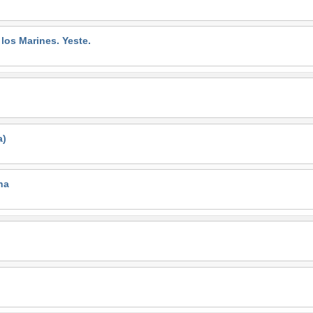
s Marines. Yeste.
a)
na