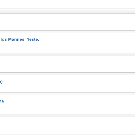
s Marines. Yeste.
a)
na