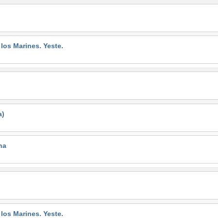
s Marines. Yeste.
a)
na
s Marines. Yeste.