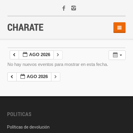
INICIO
AGENDA
AGO 2026
ACTIVIDADES
No hay nuevos eventos para mostrar en esta fecha.
ALQUILER
EQUIPO
AGO 2026
CONTACTO
POLITICAS
Políticas de devolución