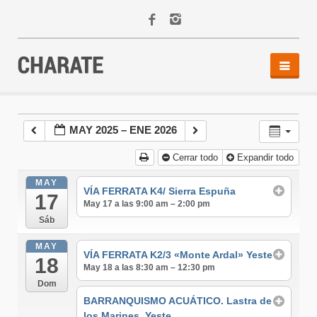
INICIO
AGENDA
MAY 2025 – ENE 2026
ACTIVIDADES
Cerrar todo
Expandir todo
ALQUILER
EQUIPO
MAY
VÍA FERRATA K4/ Sierra Espuña
17
CONTACTO
May 17 a las 9:00 am – 2:00 pm
Sáb
MAY
VÍA FERRATA K2/3 «Monte Ardal» Yeste
18
May 18 a las 8:30 am – 12:30 pm
Dom
BARRANQUISMO ACUÁTICO. Lastra de
los Marines. Yeste.