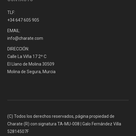
TLF:
+34 647 605 905
EMAIL:
info@charate.com
DIRECCIÓN:
Calle La Viña 17 2º C
El Llano de Molina 30509
Molina de Segura, Murcia
(C) Todos los derechos reservados, página propiedad de
Charate (R) con signatura TA-MU-008 | Galo Fernández Villa
52814507F