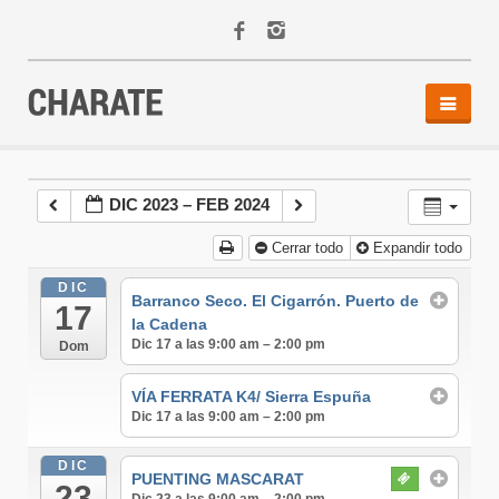
INICIO
AGENDA
DIC 2023 – FEB 2024
ACTIVIDADES
Cerrar todo
Expandir todo
ALQUILER
EQUIPO
DIC
Barranco Seco. El Cigarrón. Puerto de
17
CONTACTO
la Cadena
Dic 17 a las 9:00 am – 2:00 pm
Dom
VÍA FERRATA K4/ Sierra Espuña
Dic 17 a las 9:00 am – 2:00 pm
DIC
PUENTING MASCARAT
23