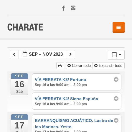
INICIO
AGENDA
SEP – NOV 2023
ACTIVIDADES
Cerrar todo
Expandir todo
ALQUILER
EQUIPO
SEP
VÍA FERRATA K3/ Fortuna
16
CONTACTO
Sep 16 a las 9:00 am – 2:00 pm
Sáb
VÍA FERRATA K4/ Sierra Espuña
Sep 16 a las 9:00 am – 2:00 pm
SEP
BARRANQUISMO ACUÁTICO. Lastra de
17
los Marines. Yeste.