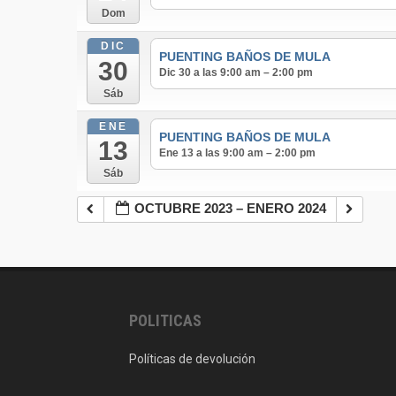
Dom
DIC
PUENTING BAÑOS DE MULA
30
Dic 30 a las 9:00 am – 2:00 pm
Sáb
ENE
PUENTING BAÑOS DE MULA
13
Ene 13 a las 9:00 am – 2:00 pm
Sáb
OCTUBRE 2023 – ENERO 2024
POLITICAS
Políticas de devolución