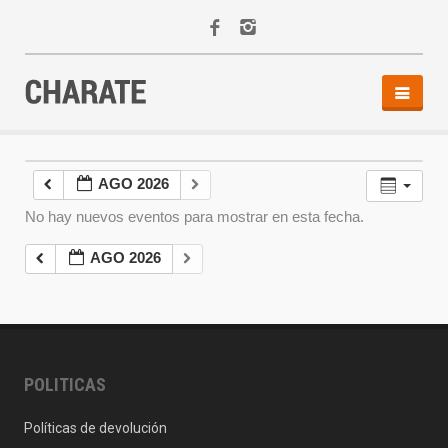
INICIO
AGENDA
AGO 2026
ACTIVIDADES
No hay nuevos eventos para mostrar en esta fecha.
ALQUILER
EQUIPO
AGO 2026
CONTACTO
POLITICAS
Políticas de devolución