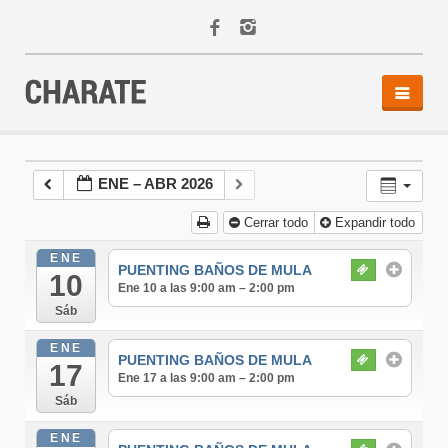
INICIO
AGENDA
ENE – ABR 2026
ACTIVIDADES
Cerrar todo
Expandir todo
ALQUILER
EQUIPO
ENE
PUENTING BAÑOS DE MULA
10
CONTACTO
Ene 10 a las 9:00 am – 2:00 pm
Sáb
ENE
PUENTING BAÑOS DE MULA
17
Ene 17 a las 9:00 am – 2:00 pm
Sáb
ENE