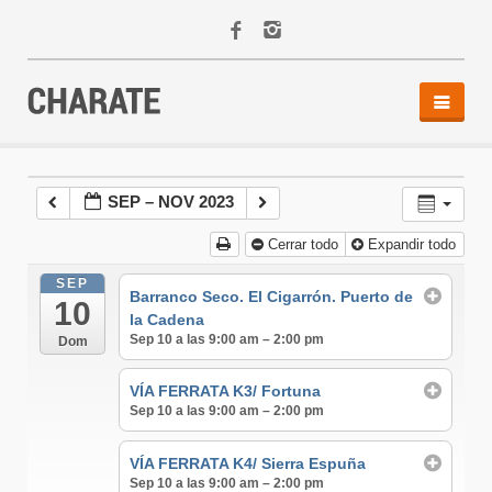
INICIO
AGENDA
SEP – NOV 2023
ACTIVIDADES
Cerrar todo
Expandir todo
ALQUILER
EQUIPO
SEP
Barranco Seco. El Cigarrón. Puerto de
10
CONTACTO
la Cadena
Sep 10 a las 9:00 am – 2:00 pm
Dom
VÍA FERRATA K3/ Fortuna
Sep 10 a las 9:00 am – 2:00 pm
VÍA FERRATA K4/ Sierra Espuña
Sep 10 a las 9:00 am – 2:00 pm