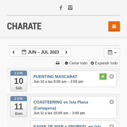
INICIO
AGENDA
JUN – JUL 2023
ACTIVIDADES
Cerrar todo
Expandir todo
ALQUILER
EQUIPO
JUN
PUENTING MASCARAT
10
CONTACTO
Jun 10 a las 9:00 am – 2:00 pm
Sáb
JUN
COASTEERING en Isla Plana
11
(Cartagena)
Jun 11 a las 10:00 am – 3:00 pm
Dom
KAYAK DE MAR + SNORKEL en Isla